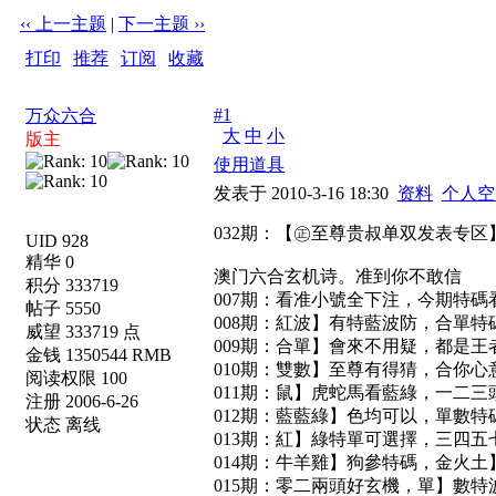
‹‹ 上一主题
|
下一主题 ››
打印
|
推荐
|
订阅
|
收藏
标题: 032期：【㊣至尊贵叔单双发表专区】
#1
万众六合
大
中
小
版主
使用道具
发表于 2010-3-16 18:30
资料
个人空
032期：【㊣至尊贵叔单双发表专区
UID 928
精华 0
澳门六合玄机诗。准到你不敢信
积分 333719
007期：看准小號全下注，今期特碼
帖子 5550
008期：紅波】有特藍波防，合單特
威望 333719 点
009期：合單】會來不用疑，都是王
金钱 1350544 RMB
010期：雙數】至尊有得猜，合你心
阅读权限 100
011期：鼠】虎蛇馬看藍綠，一二三
注册 2006-6-26
012期：藍藍綠】色均可以，單數特碼
状态 离线
013期：紅】綠特單可選擇，三四五
014期：牛羊雞】狗參特碼，金火土
015期：零二兩頭好玄機，單】數特