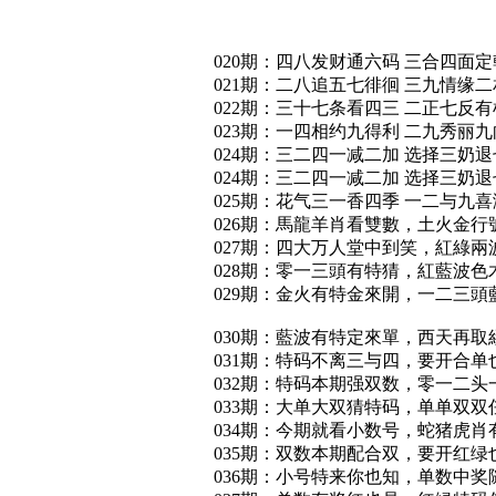
020期：四八发财通六码 三合四面定
021期：二八追五七徘徊 三九情缘
022期：三十七条看四三 二正七反
023期：一四相约九得利 二九秀丽
024期：三二四一减二加 选择三奶退
024期：三二四一减二加 选择三奶退
025期：花气三一香四季 一二与九喜
026期：馬龍羊肖看雙數，土火金行號
027期：四大万人堂中到笑，紅綠兩波
028期：零一三頭有特猜，紅藍波色木
029期：金火有特金來開，一二三頭藍
030期：藍波有特定來單，西天再取經
031期：特码不离三与四，要开合单也
032期：特码本期强双数，零一二头
033期：大单大双猜特码，单单双双
034期：今期就看小数号，蛇猪虎肖
035期：双数本期配合双，要开红绿
036期：小号特来你也知，单数中奖