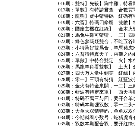
016期：雙特】先殺】狗牛雞，特看
017期：單數】有特請君查，合數買
018期：龍狗】虎中猜特碼，紅碼有
019期：六畜】特碼四條腿，雙數】
020期：國慶玄機在紅綠】，金木火
021期：馬兔牛雞可猜猜，一三】四
022期：綠色參碼疑雙合，不吃五谷吃
023期：小特爲好雙爲合，羊馬豬虎猴
024期：六畜猜特真天子，兩期之內
025期：單數】中特合雙定，火】水
026期：馬龍羊肖看雙數】，土火】
027期：四大万人堂中到笑，紅綠】
028期：零一】三頭有特猜，紅藍波
029期：金火有特金來開，一二】三
030期：藍波有特定來單】，西天再
031期：特码不离三与四，要开合单
032期：特码本期强双数，零一二头
033期：大单大双猜特码，单单双双
034期：今期就看小数号，蛇猪虎肖
035期：双数本期配合双，要开红绿