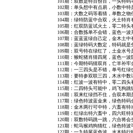
101期：双数是特百份百，一头特码
102期：单头想中有点易，小数中特
103期：大数之码等着猜，单数之物
104期：绿特防蓝中合双，火土特肖
105期：红双防蓝试火土，零二特头
106期：合数拣单不会错，蓝色一波
107期：蓝蓝蓝绿自己定，金木土中
108期：蓝绿特码大数定，特码就是
109期：双号特在绿红了，土金水号
110期：猴蛇猪肖猜四尾，蓝色一波
111期：今期特码猜双肖，亡羊补牢
112期：一三四头是不错，单号红绿
113期：要特参双联三四，木水中数
114期：红波一波有特中，零二四头
115期：二四特头可能中，鸡飞狗跳
116期：双来红绿挡不住，合双本期
117期：绿色特波蓝金来，绿色特码
118期：金木两行可中特，六畜有特
119期：红绿出特六畜中，四六旺特
120期：双数特码跳一跳，六合将会
121期：蛇马猴鸡狗猜红，绿色特波
122期：一九特尾蓝色波，水木特行