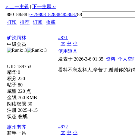
‹‹ 上一主题
|
下一主题 ››
880
88/88
|‹
‹‹
79
80
81
82
83
84
85
86
87
88
打印
|
推荐
|
订阅
|
收藏
标题: 【085期】【渔泊㊣㊣㊣㊣精杀两肖】：羊+牛
#871
矿洗雨林
大
中
小
中级会员
使用道具
发表于 2026-3-6 01:35
资料
个人空
UID 189753
看料不忘发料人,辛苦了,谢谢你的好
精华 0
积分 220
帖子 80
威望 220 点
金钱 760 RMB
阅读权限 30
注册 2025-4-15
状态
在线
#872
惠州老齐
大
中
小
新手上路