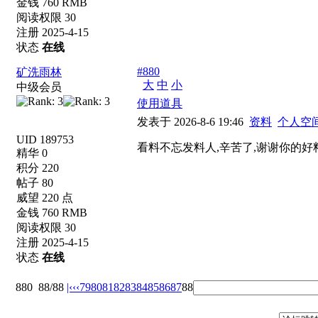
金钱 760 RMB
阅读权限 30
注册 2025-4-15
状态
在线
#880
矿洗雨林
大
中
小
中级会员
使用道具
发表于 2026-8-6 19:46
资料
个人空
UID 189753
看料不忘发料人,辛苦了,谢谢你的好
精华 0
积分 220
帖子 80
威望 220 点
金钱 760 RMB
阅读权限 30
注册 2025-4-15
状态
在线
880
88/88
|‹
‹‹
79
80
81
82
83
84
85
86
87
88