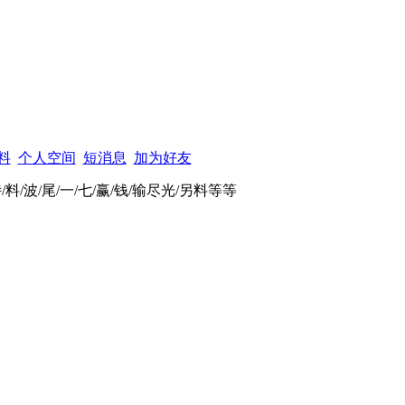
光/另料等等
料
个人空间
短消息
加为好友
诗/料/波/尾/一/七/赢/钱/输尽光/另料等等