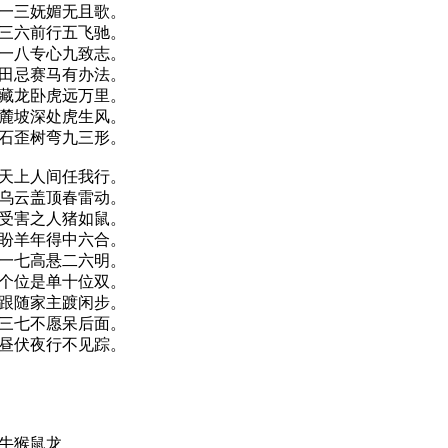
，一三妩媚无且歌。
，三六前行五飞驰。
，一八专心九致志。
，田忌赛马有办法。
，藏龙卧虎远万里。
，麓坡深处虎生风。
，石歪树弯九三形。
，天上人间任我行。
，乌云盖顶春雷动。
，受害之人猪如鼠。
，盼羊年得中六合。
，一七高悬二六明。
，个位是单十位双。
，跟随家主踱闲步。
，三七不愿呆后面。
，昼伏夜行不见踪。
鸡牛猴鼠龙