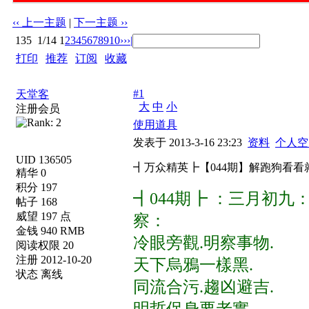
‹‹ 上一主题
|
下一主题 ››
135
1/14
1
2
3
4
5
6
7
8
9
10
››
›|
打印
|
推荐
|
订阅
|
收藏
标题: ┫万众精英┣【044期】解跑狗看看就好 已更新
#1
天堂客
大
中
小
注册会员
使用道具
发表于 2013-3-16 23:23
资料
个人空
UID 136505
┫万众精英┣【044期】解跑狗看看
精华 0
积分 197
┫044期┣ ：三月初
帖子 168
威望 197 点
察：
金钱 940 RMB
冷眼旁觀.明察事物.
阅读权限 20
注册 2012-10-20
天下烏鴉一樣黑.
状态 离线
同流合污.趨凶避吉.