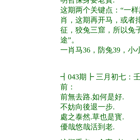
明哲保身要老實.
这期两个关键点：“一样黑”
肖，这期再开马，或者排
征，狡兔三窟，所以兔
途”。
一肖马36，防兔39，小
┫043期┣ 三月初七：
前：
前無去路
.如何是好
.
不妨向後退一步.
處之泰然.草也是寳.
優哉悠哉活到老.