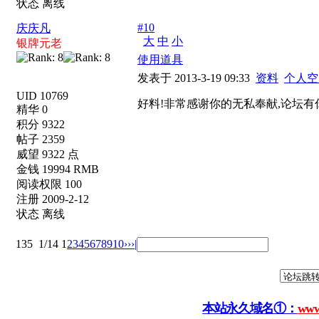
状态 离线
#10
庆庆凡
大
中
小
银牌元老
使用道具
发表于 2013-3-19 09:33
资料
个人空
UID 10769
好料!非常感谢你的无私奉献,论坛有
精华 0
积分 9322
帖子 2359
威望 9322 点
金钱 19994 RMB
阅读权限 100
注册 2009-2-12
状态 离线
135
1/14
1
2
3
4
5
6
7
8
9
10
››
›|
本站永久域名①：
www