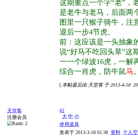
这期重点一个字“老”
是老牛与老马，后面两
图里一只猴子骑牛，注
退后一步4节虎。
前：这应该是一头抽象的
说“好马不吃回头草”这
一一个绿波16虎，一解再
综合一肖虎，防牛鼠
马
[
本帖最后由 天堂客 于 2013-4-18 20
#2
天堂客
大
中
小
注册会员
使用道具
发表于 2013-3-18 01:38
资料
个人空