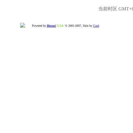
当前时区 GMT+8, 
Powered by
Discuz!
5.5.0
© 2001-2007, Skin by
Cool