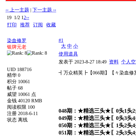
‹‹ 上一主题
|
下一主题 ››
19
1/2
1
2
››
打印
|
推荐
|
订阅
|
收藏
标题: ┫万众精英┣【066期】【々染血修罗←★【必中三头
#1
染血修罗
大
中
小
银牌元老
使用道具
发表于 2023-8-27 18:49
资料
个人空
UID 188716
┫万众精英┣【066期】【々染血修
精华 0
积分 10061
帖子 68
威望 10061 点
金钱 40120 RMB
阅读权限 100
048期：★精选三头★〖0头1头2
注册 2018-6-11
049期：★精选三头★〖0头3头4
状态 离线
050期：★精选三头★〖1头2头4
051期：★精选三头★〖2头3头4