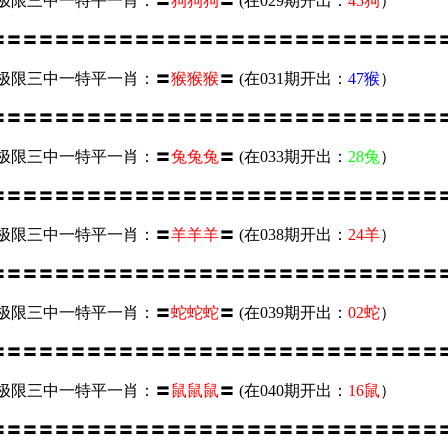
8期极限三中一特平一肖：〓
狗狗狗
〓 (在029期开出：
45狗
）
〓〓〓〓〓〓〓〓〓〓〓〓〓〓〓〓〓〓〓〓〓〓〓〓〓〓〓〓
1期极限三中一特平一肖：〓
猴猴猴
〓 (在031期开出：
47猴
）
〓〓〓〓〓〓〓〓〓〓〓〓〓〓〓〓〓〓〓〓〓〓〓〓〓〓〓〓
4期极限三中一特平一肖：〓
兔兔兔
〓 (在033期开出：
28兔
）
〓〓〓〓〓〓〓〓〓〓〓〓〓〓〓〓〓〓〓〓〓〓〓〓〓〓〓〓
6期极限三中一特平一肖：〓
羊羊羊
〓 (在038期开出：
24羊
）
〓〓〓〓〓〓〓〓〓〓〓〓〓〓〓〓〓〓〓〓〓〓〓〓〓〓〓〓
9期极限三中一特平一肖：〓
蛇蛇蛇
〓 (在039期开出：
02蛇
）
〓〓〓〓〓〓〓〓〓〓〓〓〓〓〓〓〓〓〓〓〓〓〓〓〓〓〓〓
2期极限三中一特平一肖：〓
鼠鼠鼠
〓 (在040期开出：
16鼠
）
〓〓〓〓〓〓〓〓〓〓〓〓〓〓〓〓〓〓〓〓〓〓〓〓〓〓〓〓