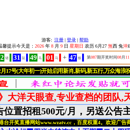
游客:
注册
|
登录
|
帮助
温馨提示今天是：
2026
年
8
月
9
日
星期日
农历 6月27
煞
西 兔
沖