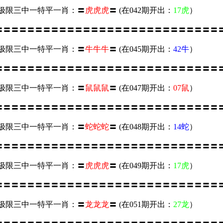
3期极限三中一特平一肖：〓
虎虎虎
〓 (在042期开出：
17虎
）
〓〓〓〓〓〓〓〓〓〓〓〓〓〓〓〓〓〓〓〓〓〓〓〓〓〓〓〓
5期极限三中一特平一肖：〓
牛牛牛
〓 (在045期开出：
42牛
）
〓〓〓〓〓〓〓〓〓〓〓〓〓〓〓〓〓〓〓〓〓〓〓〓〓〓〓〓
8期极限三中一特平一肖：〓
鼠鼠鼠
〓 (在047期开出：
07鼠
）
〓〓〓〓〓〓〓〓〓〓〓〓〓〓〓〓〓〓〓〓〓〓〓〓〓〓〓〓
0期极限三中一特平一肖：〓
蛇蛇蛇
〓 (在048期开出：
14蛇
）
〓〓〓〓〓〓〓〓〓〓〓〓〓〓〓〓〓〓〓〓〓〓〓〓〓〓〓〓
1期极限三中一特平一肖：〓
虎虎虎
〓 (在049期开出：
17虎
）
〓〓〓〓〓〓〓〓〓〓〓〓〓〓〓〓〓〓〓〓〓〓〓〓〓〓〓〓
2期极限三中一特平一肖：〓
龙龙龙
〓 (在051期开出：
27龙
）