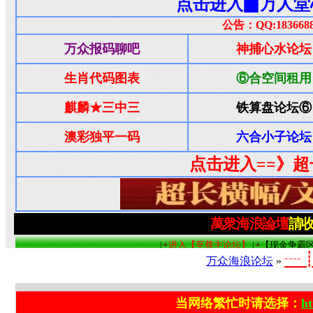
┈
万众海浪论坛
»
当网络繁忙时请选择：
ht