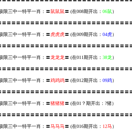
0期极限三中一特平一肖：〓
鼠鼠鼠
〓 (在008期开出：
06鼠
）
〓〓〓〓〓〓〓〓〓〓〓〓〓〓〓〓〓〓〓〓〓〓〓〓〓〓〓〓
1期极限三中一特平一肖：〓
虎虎虎
〓 (在009期开出：
04虎
）
〓〓〓〓〓〓〓〓〓〓〓〓〓〓〓〓〓〓〓〓〓〓〓〓〓〓〓〓
2期极限三中一特平一肖：〓
龙龙龙
〓 (在011期开出：
38龙
）
〓〓〓〓〓〓〓〓〓〓〓〓〓〓〓〓〓〓〓〓〓〓〓〓〓〓〓〓
4期极限三中一特平一肖：〓
鸡鸡鸡
〓 (在012期开出：
09鸡
）
〓〓〓〓〓〓〓〓〓〓〓〓〓〓〓〓〓〓〓〓〓〓〓〓〓〓〓〓
5期极限三中一特平一肖：〓
猪猪猪
〓 (在01？期开出：?猪）
〓〓〓〓〓〓〓〓〓〓〓〓〓〓〓〓〓〓〓〓〓〓〓〓〓〓〓〓
8期极限三中一特平一肖：〓
马马马
〓 (在016期开出：
12马
）