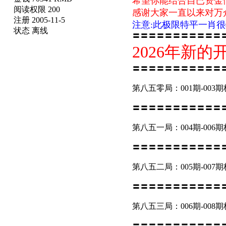
希望你能结合自已资金情
阅读权限 200
感谢大家一直以来对万
注册 2005-11-5
注意:此极限特平一肖
状态 离线
〓〓〓〓〓〓〓〓〓〓〓
2026年新
〓〓〓〓〓〓〓〓〓〓〓
第八五零局：001期-00
〓〓〓〓〓〓〓〓〓〓〓
第八五一局：004期-00
〓〓〓〓〓〓〓〓〓〓〓
第八五二局：005期-00
〓〓〓〓〓〓〓〓〓〓〓
第八五三局：006期-00
〓〓〓〓〓〓〓〓〓〓〓